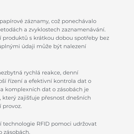
a papírové záznamy, což ponechávalo
 metodách a zvyklostech zaznamenávání.
í produktů s krátkou dobou spotřeby bez
s úplnými údaji může být nalezení
nezbytná rychlá reakce, denní
ší řízení a efektivní kontrola dat o
h a komplexních dat o zásobách je
který zajišťuje přesnost dnešních
 provoz.
í technologie RFID pomoci udržovat
o zásobách.