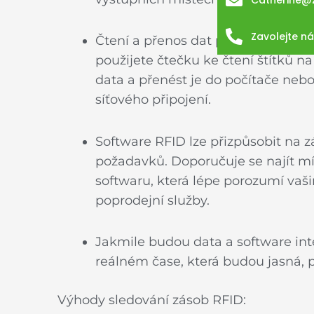
Catherine@
Zavolejte n
Čtení a přenos dat probíhá prostře
použijete čtečku ke čtení štítků 
data a přenést je do počítače neb
síťového připojení.
Software RFID lze přizpůsobit na z
požadavků. Doporučuje se najít mí
softwaru, která lépe porozumí vaš
poprodejní služby.
Jakmile budou data a software int
reálném čase, která budou jasná, p
Výhody sledování zásob RFID: