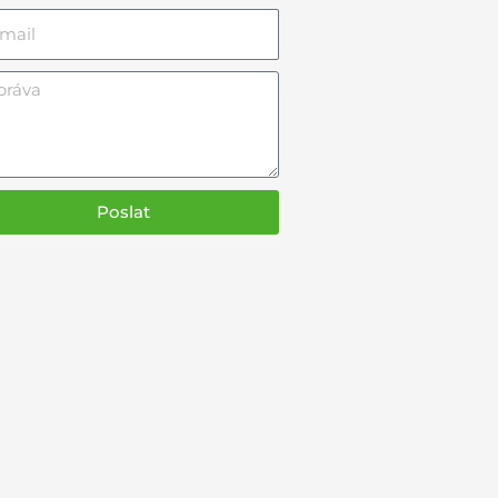
l
áva
Poslat