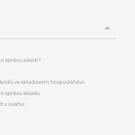
ro správu zásob?
h kódů ve skladovém hospodářství:
ro správu skladu
ít v úvahu: