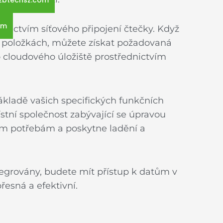
zbtechsz.com
ám
dnictvím síťového připojení čtečky. Když
na položkách, můžete získat požadovaná
o cloudového úložiště prostřednictvím
ákladě vašich specifických funkčních
stní společnost zabývající se úpravou
im potřebám a poskytne ladění a
egrovány, budete mít přístup k datům v
řesná a efektivní.