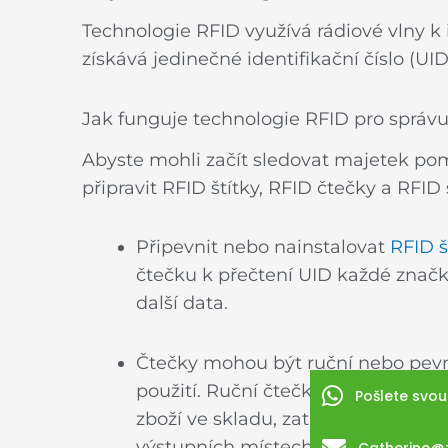
Technologie RFID využívá rádiové vlny k 
získává jedinečné identifikační číslo (UI
Jak funguje technologie RFID pro správ
Abyste mohli začít sledovat majetek po
připravit RFID štítky, RFID čtečky a RFID
Připevnit nebo nainstalovat
RFID š
čtečku k přečtení UID každé značk
další data.
Čtečky mohou být ruční nebo pevné
použití. Ruční čtečky často používa
Pošlete svou
zboží ve skladu, zatímco pevné čt
výstupních místech pro sledování 