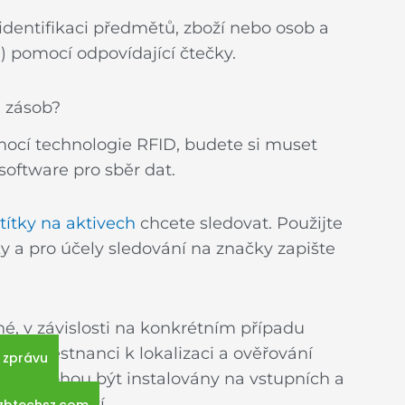
identifikaci předmětů, zboží nebo osob a
D) pomocí odpovídající čtečky.
u zásob?
mocí technologie RFID, budete si muset
 software pro sběr dat.
títky na aktivech
chcete sledovat. Použijte
y a pro účely sledování na značky zapište
, v závislosti na konkrétním případu
jí zaměstnanci k lokalizaci a ověřování
 zprávu
ečky mohou být instalovány na vstupních a
pohybu zboží.