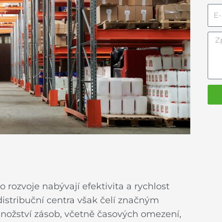
E-
mai
Zpr
ozvoje nabývají efektivita a rychlost
distribuční centra však čelí značným
nožství zásob, včetně časových omezení,