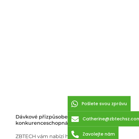
Pošlete svou zprávu
Dávkové přizpůsobení,
Catherine@zbtechsz.co
konkurenceschopná cena a odolnost
Zavolejte nám
ZBTECH vám nabízí hromadné