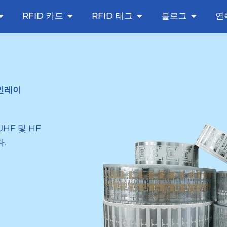
ker
Aberto NFC Tags
Aberto RFID Cards
Aberto RFID Tags
Aberto 
RFID 카드
RFID 태그
블로그
연
 인레이
HF 및 HF
다.