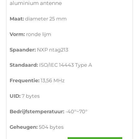
aluminium antenne
Maat:
diameter 25 mm
Vorm:
ronde lijm
Spaander:
NXP ntag213
Standaard:
ISO/IEC 14443 Type A
Frequentie:
13,56 MHz
UID:
7 bytes
Bedrijfstemperatuur:
-40°~70°
Geheugen:
504 bytes