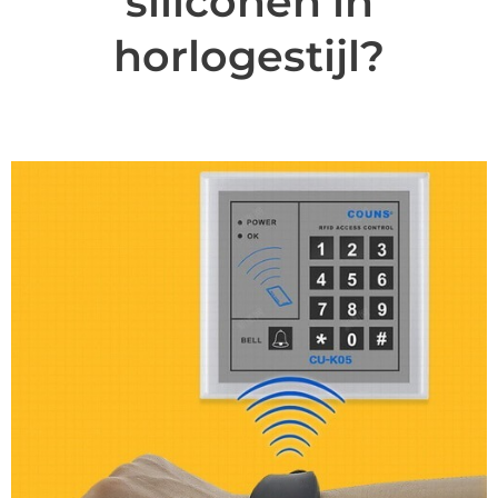
siliconen in
horlogestijl?