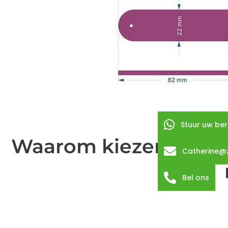
Stuur uw ber
Waarom kiezen voor R
Catherine@
Bel ons