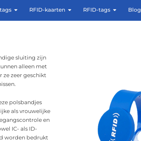
 Sticker
Aberto NFC Tags
Aberto RFID Cards
Aberto RF
tags
RFID-kaarten
RFID-tags
Blo
ige sluiting zijn
kunnen alleen met
 ze zeer geschikt
issen.
deze polsbandjes
jke als vrouwelijke
oegangscontrole en
el IC- als ID-
nd worden bedrukt