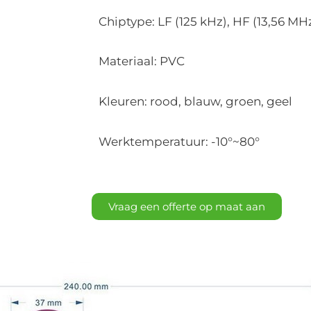
Chiptype: LF (125 kHz), HF (13,56 MH
Materiaal: PVC
Kleuren: rood, blauw, groen, geel
Werktemperatuur: -10°~80°
Vraag een offerte op maat aan