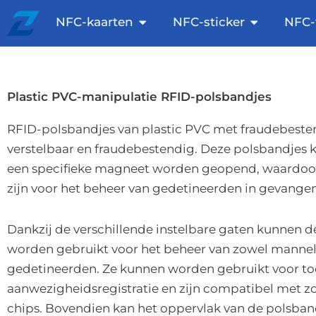
Ga
Aberto NFC Cards
Aberto NFC
NFC-kaarten
NFC-sticker
NFC-
naar
de
inhoud
Plastic PVC-manipulatie RFID-polsbandjes
RFID-polsbandjes van plastic PVC met fraudebestend
verstelbaar en fraudebestendig. Deze polsbandjes 
een specifieke magneet worden geopend, waardoor
zijn voor het beheer van gedetineerden in gevangen
Dankzij de verschillende instelbare gaten kunnen 
worden gebruikt voor het beheer van zowel manneli
gedetineerden. Ze kunnen worden gebruikt voor t
aanwezigheidsregistratie en zijn compatibel met zow
chips. Bovendien kan het oppervlak van de polsba