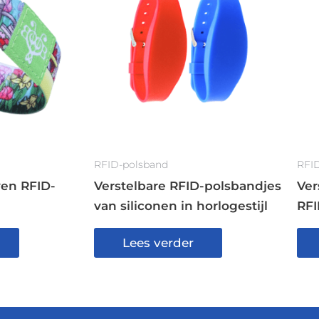
RFID-polsband
RFI
ven RFID-
Verstelbare RFID-polsbandjes
Ver
van siliconen in horlogestijl
RF
Lees verder