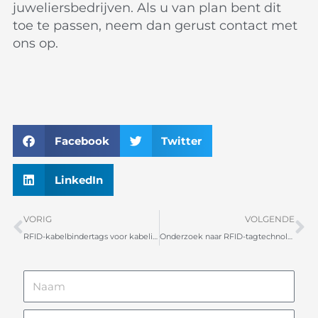
juweliersbedrijven. Als u van plan bent dit
toe te passen, neem dan gerust contact met
ons op.
Facebook
Twitter
LinkedIn
Vorige
V
VORIG
VOLGENDE
RFID-kabelbindertags voor kabelinventarisbeheer
Onderzoek naar RFID-tagtechnologie in schoenen
Naam
Telefoonnummer