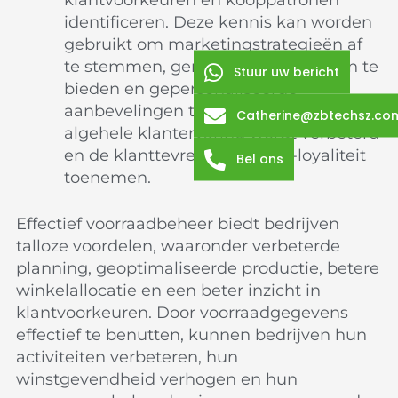
identificeren. Deze kennis kan worden
gebruikt om marketingstrategieën af
te stemmen, gerichte promoties aan te
Stuur uw bericht
bieden en gepersonaliseerde
aanbevelingen te doen, waardoor de
Catherine@zbtechsz.co
algehele klantervaring wordt verbeterd
en de klanttevredenheid en -loyaliteit
Bel ons
toenemen.
Effectief voorraadbeheer biedt bedrijven
talloze voordelen, waaronder verbeterde
planning, geoptimaliseerde productie, betere
winkelallocatie en een beter inzicht in
klantvoorkeuren. Door voorraadgegevens
effectief te benutten, kunnen bedrijven hun
activiteiten verbeteren, hun
winstgevendheid verhogen en hun