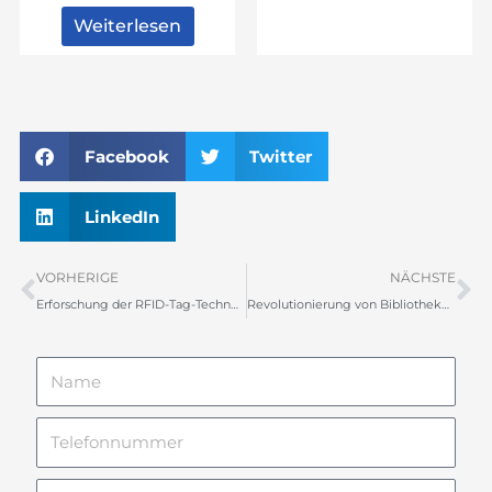
Weiterlesen
Facebook
Twitter
LinkedIn
Zurück
N
VORHERIGE
NÄCHSTE
Erforschung der RFID-Tag-Technologie in Schuhen
Revolutionierung von Bibliotheken: Die Auswirkungen der RFID-Technologie
Name
Telefonnummer
Produkte