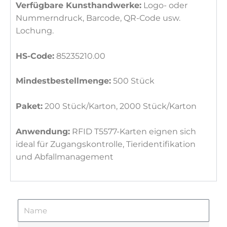
Verfügbare Kunsthandwerke:
Logo- oder
Nummerndruck, Barcode, QR-Code usw.
Lochung.
HS-Code:
85235210.00
Mindestbestellmenge:
500 Stück
Paket:
200 Stück/Karton, 2000 Stück/Karton
Anwendung:
RFID T5577-Karten eignen sich
ideal für Zugangskontrolle, Tieridentifikation
und Abfallmanagement
N
a