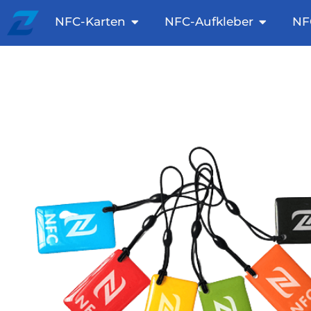
Zum
Öffnen Sie NFC-Karten
Öffnen S
NFC-Karten
NFC-Aufkleber
NF
Inhalt
springen