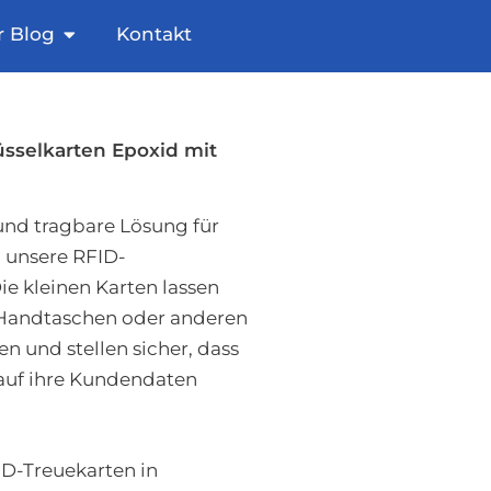
FID-Tags
Blog öffnen
r Blog
Kontakt
üsselkarten Epoxid mit
und tragbare Lösung für
 unsere RFID-
e kleinen Karten lassen
, Handtaschen oder anderen
 und stellen sicher, dass
auf ihre Kundendaten
D-Treuekarten in