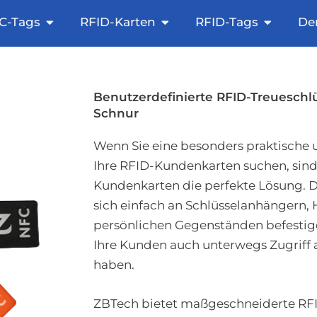
ie den NFC-Aufkleber
Öffnen Sie NFC-Tags
Offene RFID-Karten
Offene R
C-Tags
RFID-Karten
RFID-Tags
De
Benutzerdefinierte RFID-Treueschl
Schnur
Wenn Sie eine besonders praktische 
Ihre RFID-Kundenkarten suchen, sind
Kundenkarten die perfekte Lösung. Di
sich einfach an Schlüsselanhängern
persönlichen Gegenständen befestigen
Ihre Kunden auch unterwegs Zugriff 
haben.
ZBTech bietet maßgeschneiderte RFI