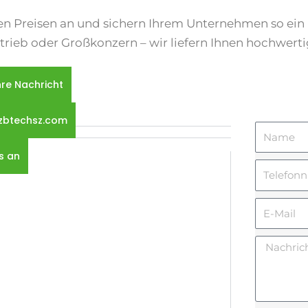
n Preisen an und sichern Ihrem Unternehmen so ein 
trieb oder Großkonzern – wir liefern Ihnen hochwert
hre Nachricht
zbtechsz.com
N
a
s an
T
m
e
e
E
l
-
e
N
M
f
a
a
o
c
i
n
h
l
n