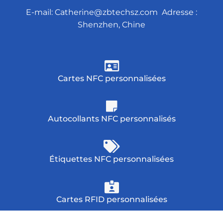
p
E-mail:
Catherine@zbtechsz.com
Adresse :
h
Shenzhen, Chine
o
n
e
Cartes NFC personnalisées
Autocollants NFC personnalisés
Étiquettes NFC personnalisées
Cartes RFID personnalisées