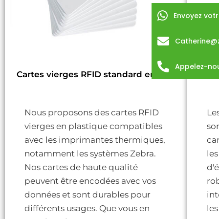
Envoyez vot
Catherine@
Appelez-no
Cartes vierges RFID standard en PVC
Nous proposons des cartes RFID
Le
vierges en plastique compatibles
so
avec les imprimantes thermiques,
car
notamment les systèmes Zebra.
les
Nos cartes de haute qualité
d'
peuvent être encodées avec vos
ro
données et sont durables pour
in
différents usages. Que vous en
le