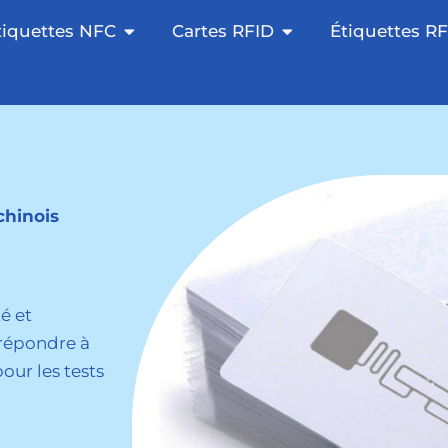
e NFC Sticker
Otevřete NFC Tags
Otevřete RFID Card
tiquettes NFC
Cartes RFID
Étiquettes R
chinois
é et
 répondre à
our les tests