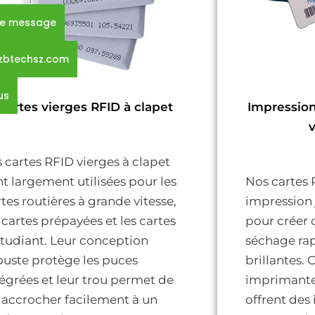
re message
zbtechsz.com
us
Cartes vierges RFID à clapet
Impression
s cartes RFID vierges à clapet
nt largement utilisées pour les
Nos cartes 
tes routières à grande vitesse,
impression 
 cartes prépayées et les cartes
pour créer d
étudiant. Leur conception
séchage ra
buste protège les puces
brillantes.
tégrées et leur trou permet de
imprimantes
s accrocher facilement à un
offrent des