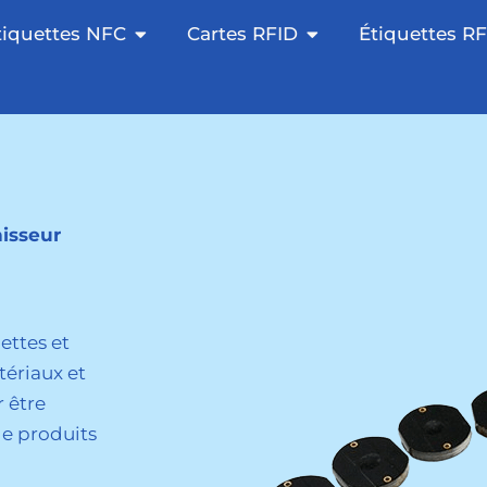
lant NFC ouvert
Ouvrir les tags NFC
Cartes RFID ouvert
tiquettes NFC
Cartes RFID
Étiquettes R
nisseur
ettes et
tériaux et
 être
 de produits