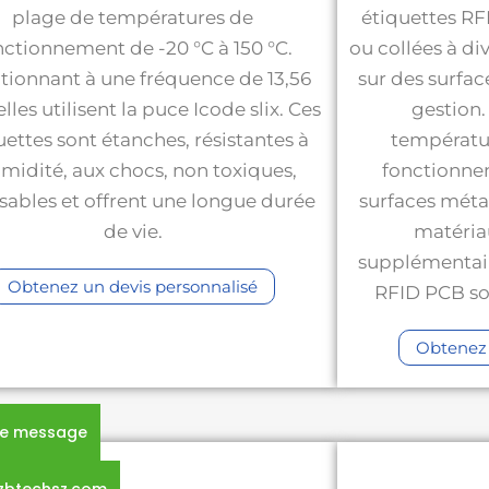
plage de températures de
étiquettes RF
nctionnement de -20 °C à 150 °C.
ou collées à di
tionnant à une fréquence de 13,56
sur des surface
lles utilisent la puce Icode slix. Ces
gestion.
uettes sont étanches, résistantes à
températur
umidité, aux chocs, non toxiques,
fonctionnen
sables et offrent une longue durée
surfaces méta
de vie.
matéria
supplémentair
Obtenez un devis personnalisé
RFID PCB son
Obtenez 
re message