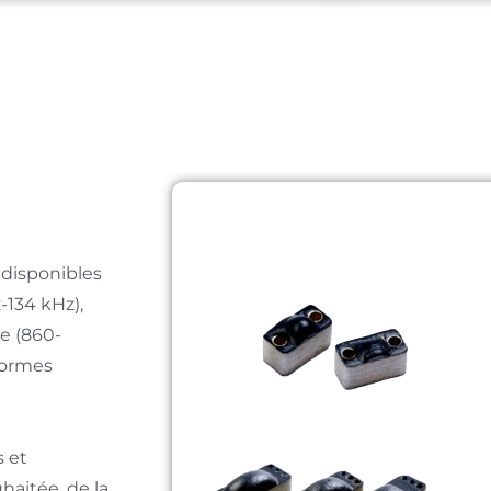
 disponibles
-134 kHz),
e (860-
normes
s et
haitée, de la