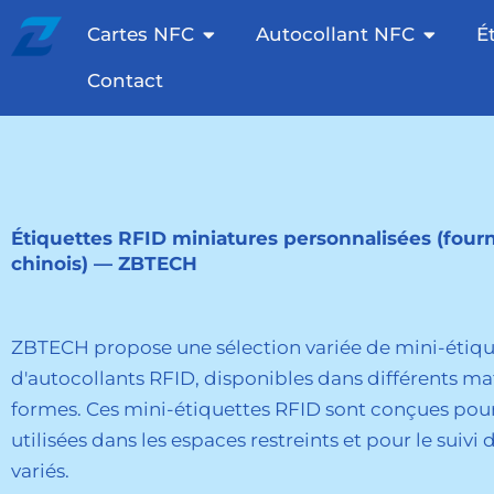
Passer
Ouvrir les cartes NFC
Autocol
Cartes NFC
Autocollant NFC
É
au
contenu
Contact
Étiquettes RFID miniatures personnalisées (four
chinois) — ZBTECH
ZBTECH propose une sélection variée de mini-étiqu
d'autocollants RFID, disponibles dans différents ma
formes. Ces mini-étiquettes RFID sont conçues pour
utilisées dans les espaces restreints et pour le suivi
variés.