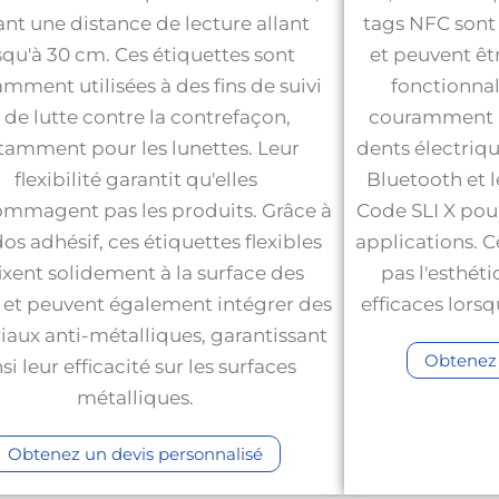
ant une distance de lecture allant
tags NFC sont 
squ'à 30 cm. Ces étiquettes sont
et peuvent êt
mment utilisées à des fins de suivi
fonctionnali
 de lutte contre la contrefaçon,
couramment ut
tamment pour les lunettes. Leur
dents électriqu
flexibilité garantit qu'elles
Bluetooth et l
mmagent pas les produits. Grâce à
Code SLI X pour
dos adhésif, ces étiquettes flexibles
applications. 
fixent solidement à la surface des
pas l'esthét
 et peuvent également intégrer des
efficaces lorsqu
iaux anti-métalliques, garantissant
Obtenez 
nsi leur efficacité sur les surfaces
métalliques.
Obtenez un devis personnalisé