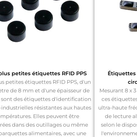
plus petites étiquettes RFID PPS
Étiquettes
us petites étiquettes RFID PPS, d'un
cir
tre de 8 mm et d'une épaisseur de
Mesurant 8 x 
sont des étiquettes d'identification
ces étiquette
industrielles résistantes aux hautes
ultra-haute fr
empératures. Elles peuvent être
de lecture a
grées dans des outillages ou même
selon le dispo
barquettes alimentaires, avec une
l'environnemen