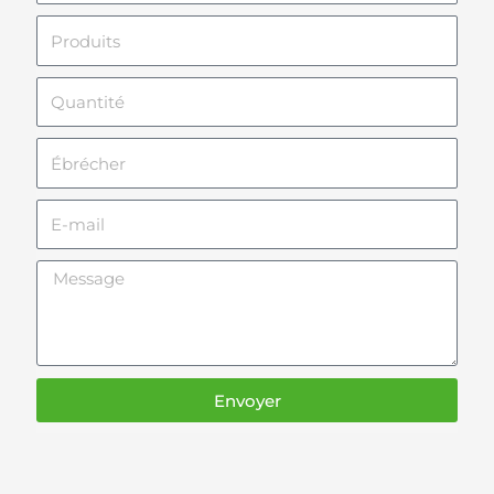
téléphone
Produits
Quantité
Ébrécher
E-
mail
Message
Envoyer