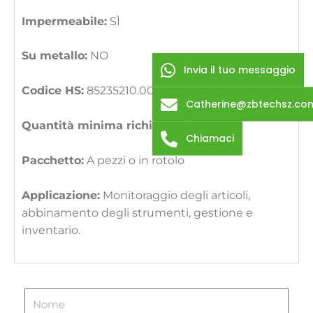
Impermeabile:
SÌ
Su metallo:
NO
Invia il tuo messaggio
Codice HS:
85235210.00
Catherine@zbtechsz.co
Quantità minima richiesta:
500 pezzi
Chiamaci
Pacchetto:
A pezzi o in rotolo
Applicazione:
Monitoraggio degli articoli,
abbinamento degli strumenti, gestione e
inventario.
N