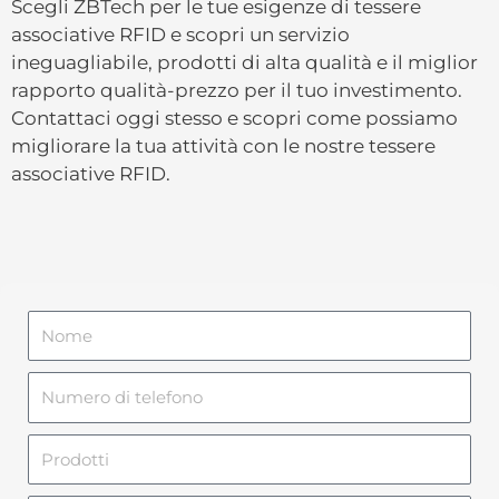
Scegli ZBTech per le tue esigenze di tessere
associative RFID e scopri un servizio
ineguagliabile, prodotti di alta qualità e il miglior
rapporto qualità-prezzo per il tuo investimento.
Contattaci oggi stesso e scopri come possiamo
migliorare la tua attività con le nostre tessere
associative RFID.
N
o
m
N
e
u
m
P
e
r
r