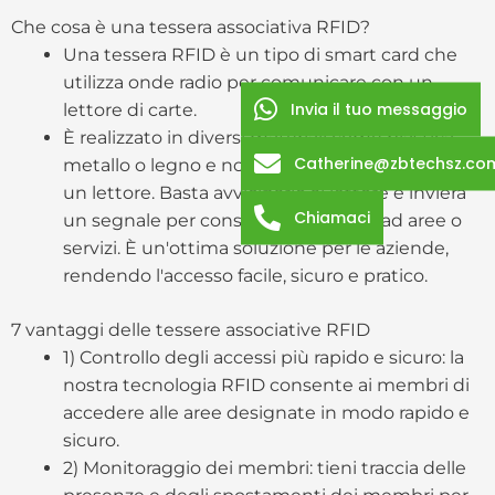
Che cosa è una tessera associativa RFID?
Una tessera RFID è un tipo di smart card che
utilizza onde radio per comunicare con un
Invia il tuo messaggio
lettore di carte.
È realizzato in diversi materiali come plastica,
Catherine@zbtechsz.co
metallo o legno e non è necessario inserirlo in
un lettore. Basta avvicinarlo al lettore e invierà
Chiamaci
un segnale per consentire l'accesso ad aree o
servizi. È un'ottima soluzione per le aziende,
rendendo l'accesso facile, sicuro e pratico.
7 vantaggi delle tessere associative RFID
1) Controllo degli accessi più rapido e sicuro: la
nostra tecnologia RFID consente ai membri di
accedere alle aree designate in modo rapido e
sicuro.
2) Monitoraggio dei membri: tieni traccia delle