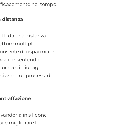
efficacemente nel tempo.
a distanza
etti da una distanza
etture multiple
consente di risparmiare
enza consentendo
curata di più tag
izzando i processi di
ontraffazione
avanderia in silicone
le migliorare le