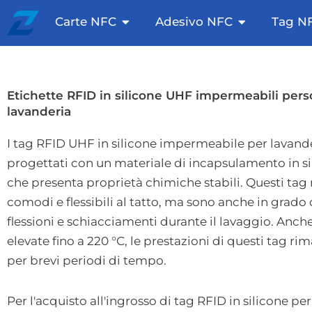
Vai
Apri le carte NFC
Apri adesiv
Carte NFC
Adesivo NFC
Tag N
al
contenuto
Etichette RFID in silicone UHF impermeabili pers
lavanderia
I tag RFID UHF in silicone impermeabile per lavand
progettati con un materiale di incapsulamento in si
che presenta proprietà chimiche stabili. Questi tag
comodi e flessibili al tatto, ma sono anche in grado d
flessioni e schiacciamenti durante il lavaggio. Anc
elevate fino a 220 °C, le prestazioni di questi tag r
per brevi periodi di tempo.
Per l'acquisto all'ingrosso di tag RFID in silicone pe