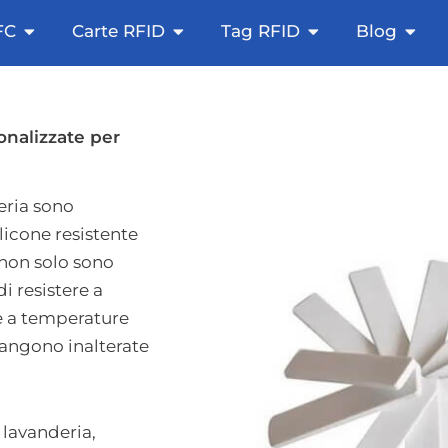
o NFC
Apri i tag NFC
Carte RFID aperte
Tag RFID aperti
Blog
FC
Carte RFID
Tag RFID
Blog
onalizzate per
eria sono
licone resistente
 non solo sono
i resistere a
he a temperature
imangono inalterate
r lavanderia,