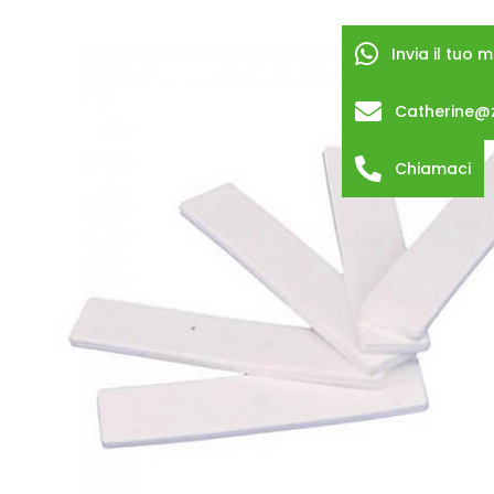
Invia il tuo
Catherine@
Chiamaci