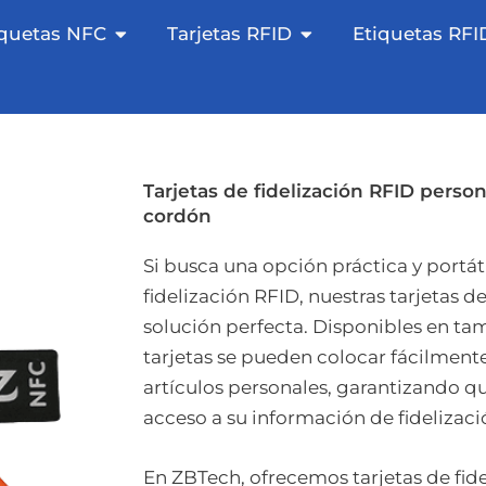
 NFC abierta
Etiquetas NFC abiertas
Tarjetas RFID abiert
iquetas NFC
Tarjetas RFID
Etiquetas RFI
Tarjetas de fidelización RFID perso
cordón
Si busca una opción práctica y portáti
fidelización RFID, nuestras tarjetas de
solución perfecta. Disponibles en t
tarjetas se pueden colocar fácilmente 
artículos personales, garantizando qu
acceso a su información de fidelizac
En ZBTech, ofrecemos tarjetas de fid