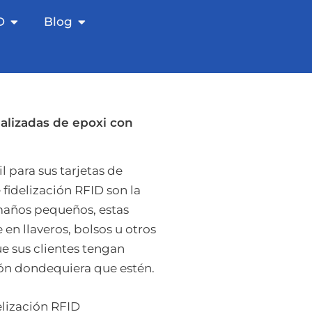
as
Etiquetas RFID abiertas
Abrir blog
D
Blog
nalizadas de epoxi con
l para sus tarjetas de
 fidelización RFID son la
amaños pequeños, estas
en llaveros, bolsos u otros
e sus clientes tengan
ión dondequiera que estén.
elización RFID