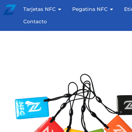
Saltar
Tarjetas NFC abiertas
Etiqueta
Tarjetas NFC
Pegatina NFC
Et
al
contenido
Contacto