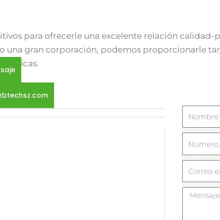
vos para ofrecerle una excelente relación calidad-pr
 una gran corporación, podemos proporcionarle tarj
pecíficas.
saje
zbtechsz.com
N
o
N
m
ú
b
C
m
r
o
e
e
M
r
r
e
r
o