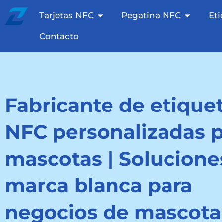
Saltar
Otevřete NFC Cards
Otevřete
Tarjetas NFC
Pegatina NFC
Et
al
contenido
Contacto
Fabricante de etique
NFC personalizadas 
mascotas | Solucione
marca blanca para
negocios de mascota