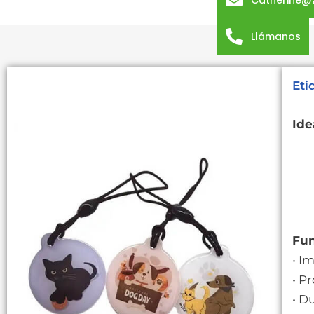
Catherine@
Llámanos
Eti
Ide
Fun
• I
• P
• D