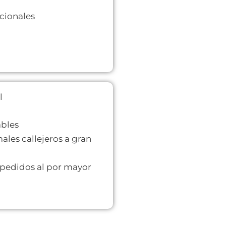
icionales
l
ables
les callejeros a gran
 pedidos al por mayor