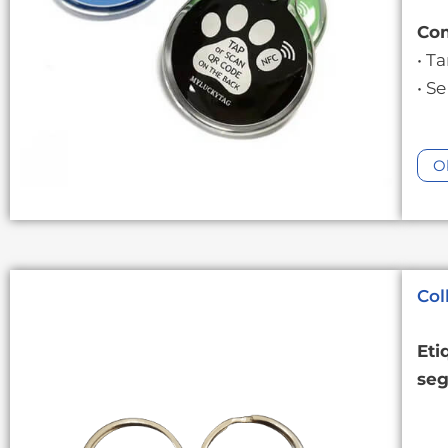
Com
• T
• S
O
Col
Eti
seg