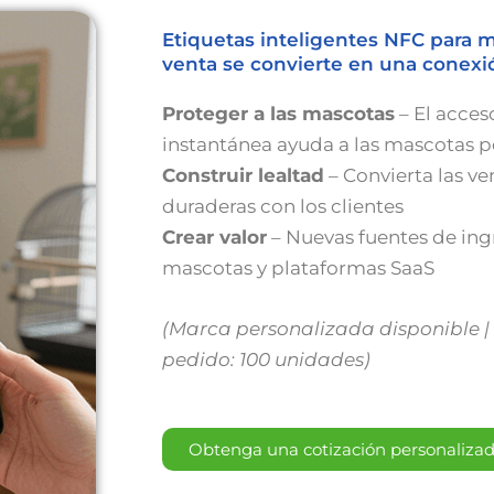
Etiquetas inteligentes NFC para 
venta se convierte en una conexió
Proteger a las mascotas
– El acceso
instantánea ayuda a las mascotas p
Construir lealtad
– Convierta las ve
duraderas con los clientes
Crear valor
– Nuevas fuentes de ing
mascotas y plataformas SaaS
(Marca personalizada disponible 
pedido: 100 unidades)
Obtenga una cotización personaliza