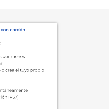
i con cordón
:
s por menos
ar
 o crea el tuyo propio
tantáneamente
ción IP67)