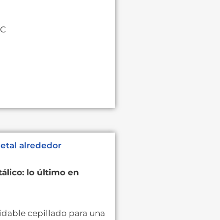
FC
etal alrededor
lico: lo último en
idable cepillado para una