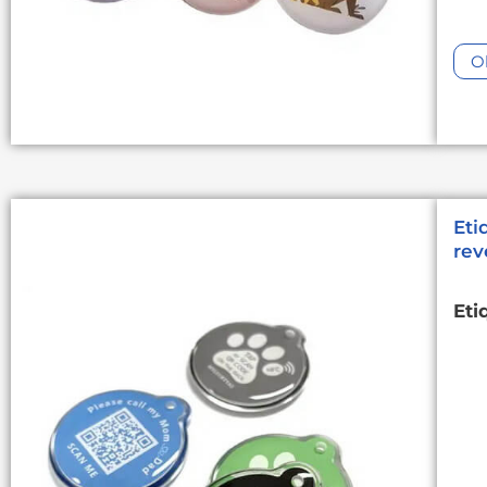
O
Eti
rev
Eti