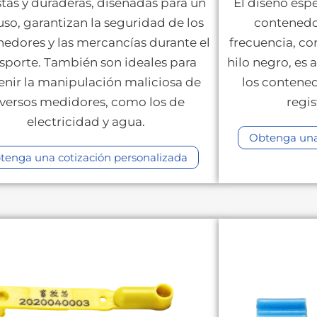
tas y duraderas, diseñadas para un
El diseño espe
uso, garantizan la seguridad de los
contenedo
edores y las mercancías durante el
frecuencia, co
nsporte. También son ideales para
hilo negro, es
enir la manipulación maliciosa de
los contened
iversos medidores, como los de
regis
electricidad y agua.
Obtenga una 
tenga una cotización personalizada