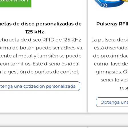
zbtechsz.com
uetas de disco personalizadas de
Pulseras RFI
125 kHz
etiqueta de disco RFID de 125 KHz
La pulsera de s
orma de botón puede ser adhesiva,
está diseñada
stente al metal y también se puede
de proximidad
r con tornillos. Este diseño es ideal
como llave de
a la gestión de puntos de control.
gimnasios. O
sencillo y 
tenga una cotización personalizada
res
Obtenga una 