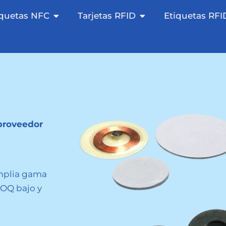
 NFC abierta
Etiquetas NFC abiertas
Tarjetas RFID abiert
iquetas NFC
Tarjetas RFID
Etiquetas RFI
 proveedor
mplia gama
MOQ bajo y