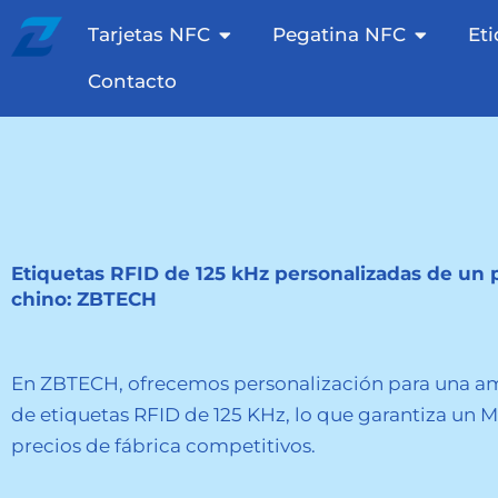
Saltar
Tarjetas NFC abiertas
Etiqueta
Tarjetas NFC
Pegatina NFC
Et
al
contenido
Contacto
Etiquetas RFID de 125 kHz personalizadas de un
chino: ZBTECH
En ZBTECH, ofrecemos personalización para una a
de etiquetas RFID de 125 KHz, lo que garantiza un 
precios de fábrica competitivos.