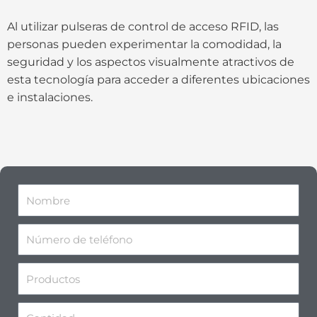
Al utilizar pulseras de control de acceso RFID, las
personas pueden experimentar la comodidad, la
seguridad y los aspectos visualmente atractivos de
esta tecnología para acceder a diferentes ubicaciones
e instalaciones.
N
o
m
N
b
ú
r
m
P
e
e
r
r
o
C