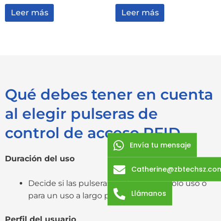
Leer más
Leer más
Qué debes tener en cuenta
al elegir pulseras de
control de acceso RFID
Envía tu mensaje
Duración del uso
Catherine@zbtechsz.co
Decide si las pulseras serán para un solo uso o
Llámanos
para un uso a largo plazo.
Perfil del usuario