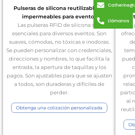
Catherine@
Pulseras de silicona reutilizables e
Puls
impermeables para eventos
Llámanos
Las pulseras RFID de silicona son
Las 
esenciales para diversos eventos. Son
ofrec
suaves, cómodas, no tóxicas e inodoras.
de
Se pueden personalizar con credenciales,
tem
direcciones y nombres, lo que facilita la
pued
entrada, la apertura de taquillas y los
c
pagos. Son ajustables para que se ajusten
prom
a todos, son duraderas y difíciles de
rela
perder.
parti
al 
Obtenga una cotización personalizada
reuti
Ob