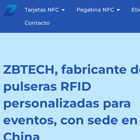
Saltar
Tarjetas NFC abiertas
Etiqueta
Tarjetas NFC
Pegatina NFC
Et
al
contenido
Contacto
ZBTECH, fabricante d
pulseras RFID
personalizadas para
eventos, con sede en
China