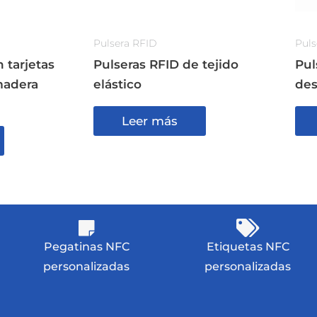
Pulsera RFID
Puls
 tarjetas
Pulseras RFID de tejido
Pul
madera
elástico
des
Leer más
Pegatinas NFC
Etiquetas NFC
personalizadas
personalizadas