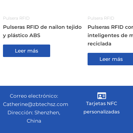
Pulsera RFID
Pulsera RFID
Pulseras RFID de nailon tejido
Pulseras RFID con
y plástico ABS
inteligentes de 
reciclada
Leer más
Leer más
Correo electrónico:
Tarjetas NFC
Catherine@zbtechsz.com
personalizadas
Dirección: Shenzhen,
China