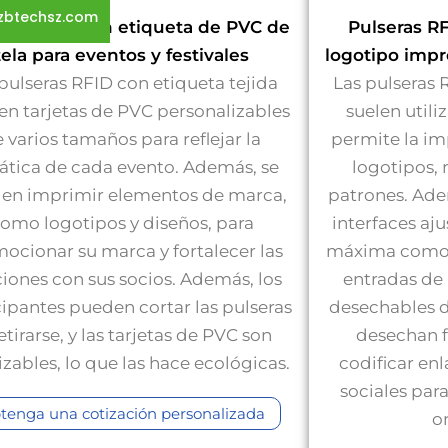
zbtechsz.com
eras RFID con etiqueta de PVC de
Pulseras R
tela para eventos y festivales
logotipo imp
pulseras RFID con etiqueta tejida
Las pulseras
en tarjetas de PVC personalizables
suelen utili
 varios tamaños para reflejar la
permite la im
ática de cada evento. Además, se
logotipos,
en imprimir elementos de marca,
patrones. Ade
omo logotipos y diseños, para
interfaces aju
ocionar su marca y fortalecer las
máxima comodi
ciones con sus socios. Además, los
entradas de 
cipantes pueden cortar las pulseras
desechables d
retirarse, y las tarjetas de PVC son
desechan f
lizables, lo que las hace ecológicas.
codificar enl
sociales par
tenga una cotización personalizada
on