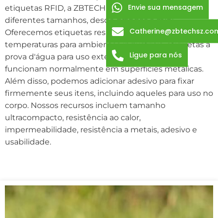
Envie sua mensagem
etiquetas RFID, a ZBTECH pode personalizar
diferentes tamanhos, desde grandes a mini.
Catherine@zbtechsz.co
Oferecemos etiquetas resistentes a altas
temperaturas para ambientes industriais, etiquetas à
Ligue para nós
prova d'água para uso externo e etiquetas que
funcionam normalmente em superfícies metálicas.
Além disso, podemos adicionar adesivo para fixar
firmemente seus itens, incluindo aqueles para uso no
corpo. Nossos recursos incluem tamanho
ultracompacto, resistência ao calor,
impermeabilidade, resistência a metais, adesivo e
usabilidade.