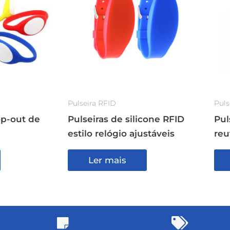
Pulseira RFID
Puls
op-out de
Pulseiras de silicone RFID
Pul
estilo relógio ajustáveis
reu
Ler mais