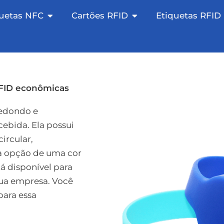
FC aberto
Etiquetas NFC abertas
Cartões RFID abertos
quetas NFC
Cartões RFID
Etiquetas RFID
RFID econômicas
redondo e
ebida. Ela possui
ircular,
 a opção de uma cor
á disponível para
sua empresa. Você
para essa