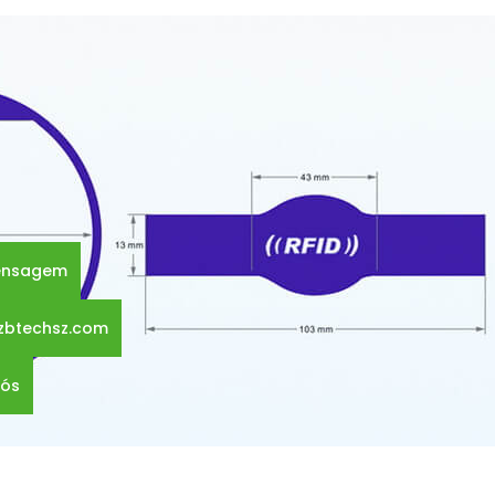
mensagem
zbtechsz.com
nós