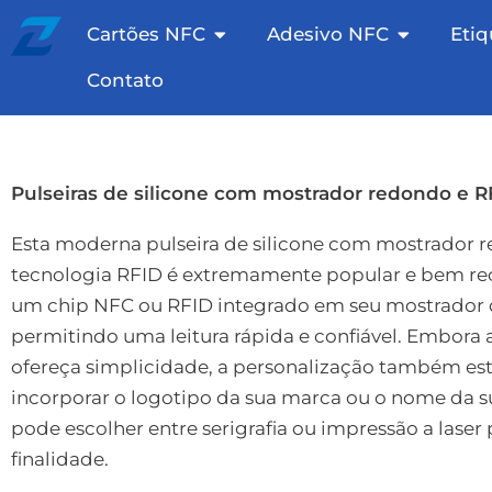
Pular
Cartões NFC abertos
Adesivo N
Cartões NFC
Adesivo NFC
Eti
para
o
Contato
conteúdo
Pulseiras de silicone com mostrador redondo e 
Esta moderna pulseira de silicone com mostrador 
tecnologia RFID é extremamente popular e bem rec
um chip NFC ou RFID integrado em seu mostrador c
permitindo uma leitura rápida e confiável. Embora
ofereça simplicidade, a personalização também est
incorporar o logotipo da sua marca ou o nome da 
pode escolher entre serigrafia ou impressão a laser 
finalidade.