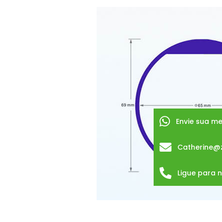
Envie sua 
Catherine@
Ligue para 