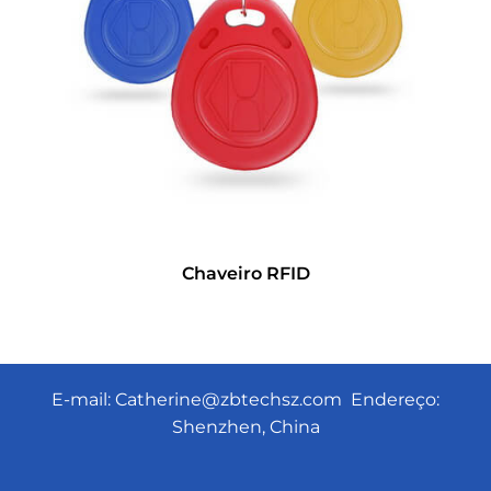
Chaveiro RFID
E-mail:
Catherine@zbtechsz.com
Endereço:
Shenzhen, China