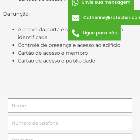
Envie sua mensagem
Da função:
Catherine@zbtechsz.co
A chave da porta é somente para a pessoa
Ligue para nós
identificada
Controle de presença e acesso ao edifício
Cartão de acesso e membro
Cartão de acesso e publicidade
N
o
m
N
e
ú
m
P