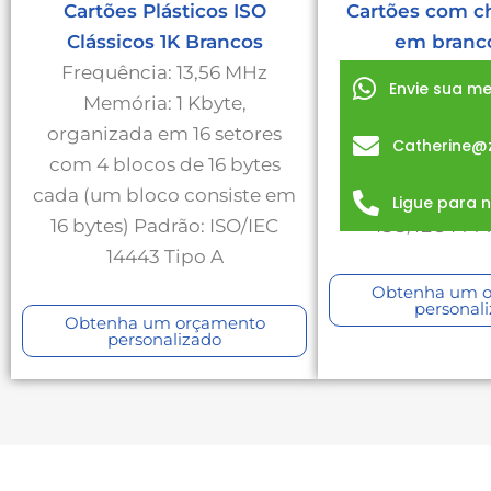
Cartões Plásticos ISO
Cartões com c
Clássicos 1K Brancos
em branc
Frequência: 13,56 MHz
Frequência: 
Envie sua 
Memória: 1 Kbyte,
Memória: 1
organizada em 16 setores
disponíveis liv
Catherine@
com 4 blocos de 16 bytes
o usuário 
cada (um bloco consiste em
leitura/gravaç
Ligue para 
16 bytes) Padrão: ISO/IEC
ISO/IEC 1444
14443 Tipo A
Obtenha um 
personal
Obtenha um orçamento
personalizado