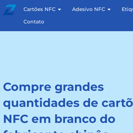
Pular
Cartões NFC abertos
Adesivo N
Cartões NFC
Adesivo NFC
Eti
para
o
Contato
conteúdo
Compre grandes
quantidades de cart
NFC em branco do