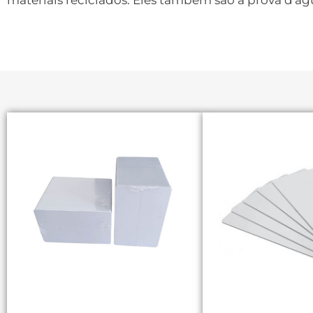
materiais reciclados. Eles também são à prova d'ág