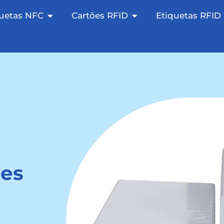
FC aberto
Etiquetas NFC abertas
Cartões RFID abertos
quetas NFC
Cartões RFID
Etiquetas RFID
ões