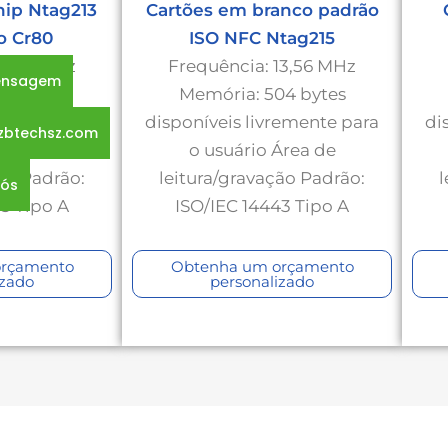
hip Ntag213
Cartões em branco padrão
o Cr80
ISO NFC Ntag215
13,56 MHz
Frequência: 13,56 MHz
mensagem
44 bytes
Memória: 504 bytes
remente para
disponíveis livremente para
di
zbtechsz.com
Área de
o usuário Área de
ão Padrão:
leitura/gravação Padrão:
l
nós
3 Tipo A
ISO/IEC 14443 Tipo A
orçamento
Obtenha um orçamento
izado
personalizado