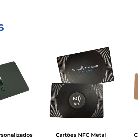
s
rsonalizados
Cartões NFC Metal
C