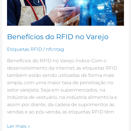
Benefícios do RFID no Varejo
Etiquetas RFID
/
nfcntag
Benefícios do RFID no Varejo Índice Com o
desenvolvimento da internet, as etiquetas RFID
também estão sendo utilizadas de forma mais
ampla, com uma maior taxa de penetração no
setor varejista. Seja em supermercados, na
indústria de vestuário, na indústria alimentícia e
assim por diante, da cadeia de suprimentos às
vendas e ao pós-venda, as etiquetas RFID têm
Ler mais »