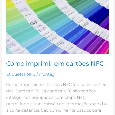
imprimir
em
cartões
NFC
Como imprimir em cartões NFC
Etiquetas NFC
/
nfcntag
Como Imprimir em Cartões NFC Índice Visão Geral
dos Cartões NFC Os cartões NFC são cartões
inteligentes equipados com chips NFC,
permitindo a transmissão de informações sem fio
a curta distância. São comumente usados para