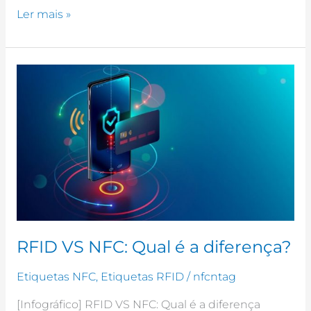
Ler mais »
RFID
VS
NFC:
Qual
é
a
diferença?
RFID VS NFC: Qual é a diferença?
Etiquetas NFC
,
Etiquetas RFID
/
nfcntag
[Infográfico] RFID VS NFC: Qual é a diferença