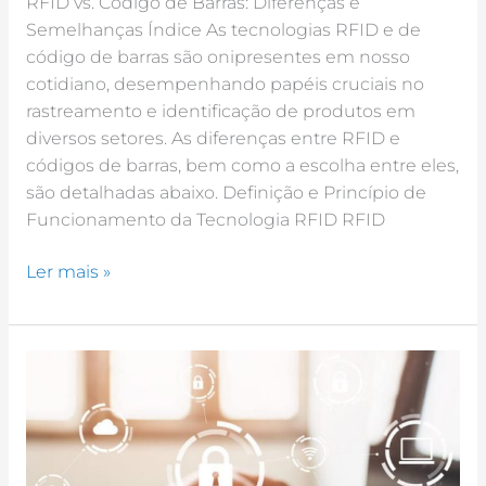
RFID vs. Código de Barras: Diferenças e
Semelhanças Índice As tecnologias RFID e de
código de barras são onipresentes em nosso
cotidiano, desempenhando papéis cruciais no
rastreamento e identificação de produtos em
diversos setores. As diferenças entre RFID e
códigos de barras, bem como a escolha entre eles,
são detalhadas abaixo. Definição e Princípio de
Funcionamento da Tecnologia RFID RFID
Ler mais »
O
que
é
bloqueio
RFID