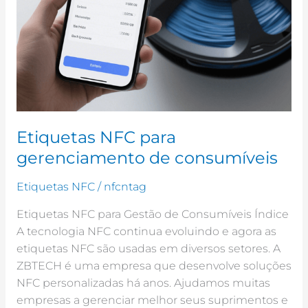
Etiquetas NFC para
gerenciamento de consumíveis
Etiquetas NFC
/
nfcntag
Etiquetas NFC para Gestão de Consumíveis Índice
A tecnologia NFC continua evoluindo e agora as
etiquetas NFC são usadas em diversos setores. A
ZBTECH é uma empresa que desenvolve soluções
NFC personalizadas há anos. Ajudamos muitas
empresas a gerenciar melhor seus suprimentos e