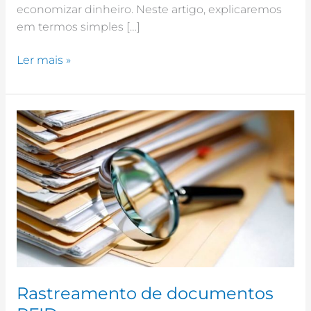
economizar dinheiro. Neste artigo, explicaremos
em termos simples […]
Ler mais »
Rastreamento
de
documentos
RFID
Rastreamento de documentos