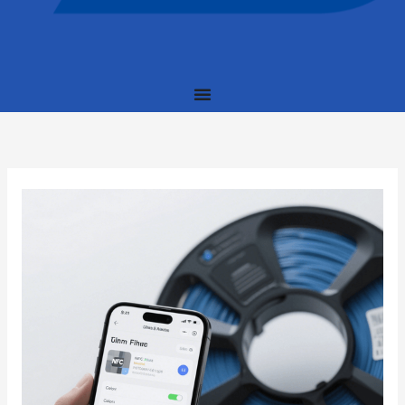
Etiquetas
NFC
para
gerenciamento
de
consumíveis