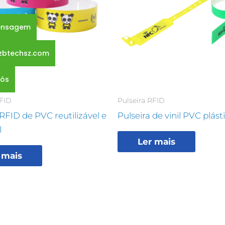
mensagem
zbtechsz.com
nós
RFID
Pulseira RFID
 RFID de PVC reutilizável e
Pulseira de vinil PVC plás
l
Ler mais
 mais