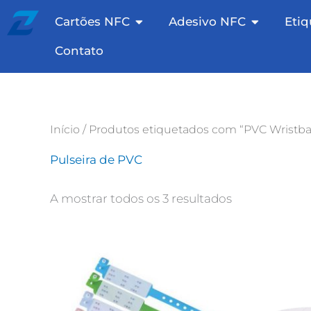
Pular
Otevřete NFC Cards
Otevřete 
Cartões NFC
Adesivo NFC
Eti
para
o
Contato
conteúdo
Início
/ Produtos etiquetados com “PVC Wristb
Pulseira de PVC
A mostrar todos os 3 resultados