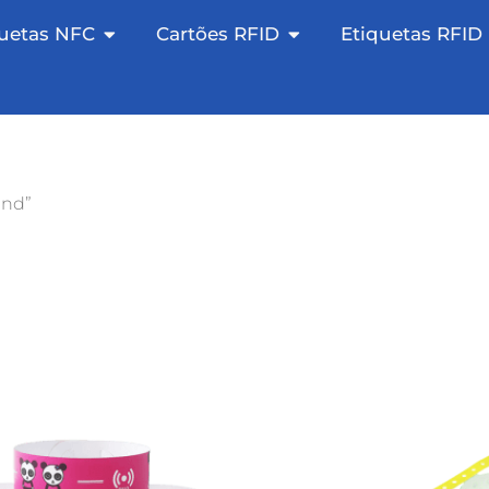
NFC Sticker
Otevřete NFC Tags
Otevřete RFID Cards
quetas NFC
Cartões RFID
Etiquetas RFID
and”