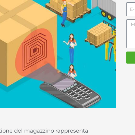
E-
mai
Me
estione del magazzino rappresenta