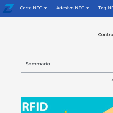
Vai
Apri le carte NFC
Apri adesiv
Carte NFC
Adesivo NFC
Tag N
al
contenuto
Contro
Sommario