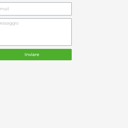
l
ssaggio
Inviare