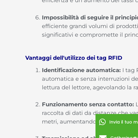
efficienza e un aumento dei tassi d
Impossibilità di seguire il princip
efficiente grandi volumi di prodot
significativi e compromette il princip
Vantaggi dell'utilizzo dei tag RFID
Identificazione automatica:
I tag 
automatica e senza interruzioni degl
lettura del lettore, agevolando la ra
Funzionamento senza contatto:
L
raccolta di dati da distanze che va
metri, aumentando notevolmente l'
Invia il tuo