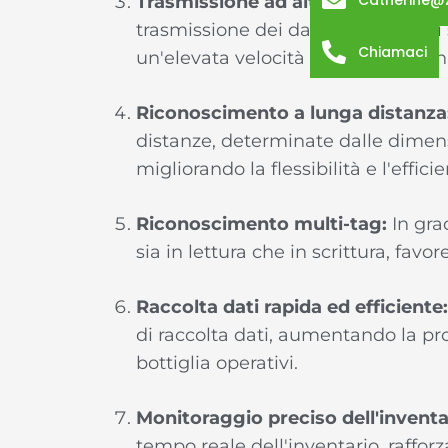
Catherine@
Trasmissione ad alta velocità:
La 
trasmissione dei dati, con prodott
Chiamaci
un'elevata velocità di codifica e un'
Riconoscimento a lunga distanza
distanze, determinate dalle dimensi
migliorando la flessibilità e l'effici
Riconoscimento multi-tag:
In gra
sia in lettura che in scrittura, favor
Raccolta dati rapida ed efficiente:
di raccolta dati, aumentando la pro
bottiglia operativi.
Monitoraggio preciso dell'inventa
tempo reale dell'inventario, raffor