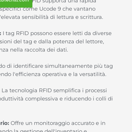
zbtechsz.com
tecnologia RFID supporta una rapida
i specifici come Ucode 9 che vantano
elevata sensibilità di lettura e scrittura.
:
I tag RFID possono essere letti da diverse
oni del tag e dalla potenza del lettore,
enza nella raccolta dei dati.
do di identificare simultaneamente più tag
endo l'efficienza operativa e la versatilità.
La tecnologia RFID semplifica i processi
duttività complessiva e riducendo i colli di
rio:
Offre un monitoraggio accurato e in
zando la gestione dell'inventario e