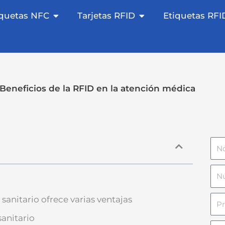
 NFC abierta
Etiquetas NFC abiertas
Tarjetas RFID abiert
iquetas NFC
Tarjetas RFID
Etiquetas RFI
Beneficios de la RFID en la atención médica
No
Nú
de
Pro
sanitario ofrece varias ventajas
tel
sanitario