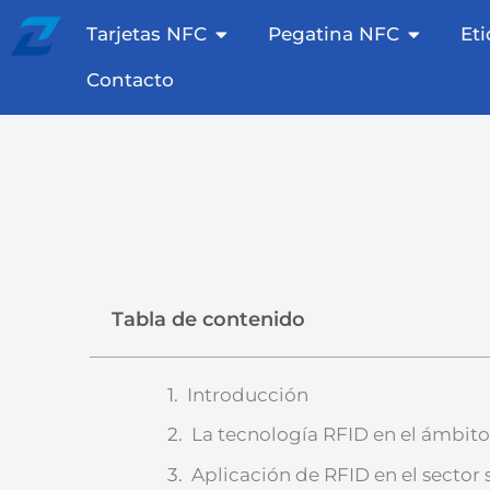
Saltar
Tarjetas NFC abiertas
Etiqueta
Tarjetas NFC
Pegatina NFC
Et
al
contenido
Contacto
Tabla de contenido
Introducción
La tecnología RFID en el ámbito 
Aplicación de RFID en el sector 