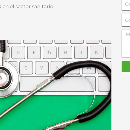
Can
 en el sector sanitario
Cor
ele
Men